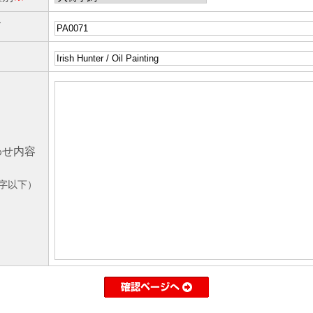
ド
わせ内容
0字以下）