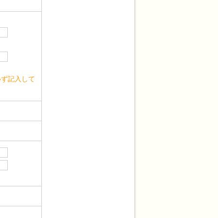
。
必ず記入して