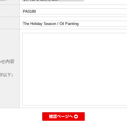
ド
わせ内容
0字以下）