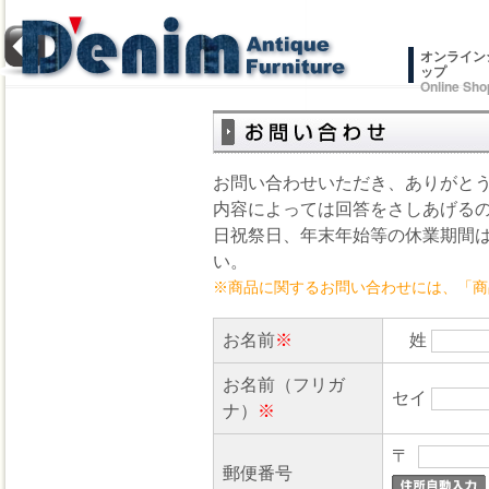
オンライン
ップ
Online Sho
お問い合わせいただき、ありがと
内容によっては回答をさしあげる
日祝祭日、年末年始等の休業期間
い。
※商品に関するお問い合わせには、「商
お名前
※
姓
お名前（フリガ
セイ
ナ）
※
〒
郵便番号