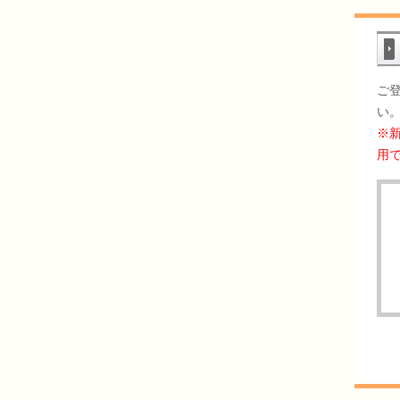
ご
い
※
用