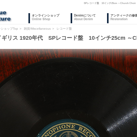
SPレコード盤 10インチ25cm ～Church 
オンラインショップ
Denimについて
アンティークの修
Online Shop
About Denim
Restoration
ショップTop
＞
雑貨/Miscellaneous
＞
レコード盤
ギリス 1920年代 SPレコード盤 10インチ25cm ～Chur