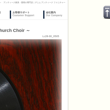
Choir ～ アンティーク家具・照明の専門店｜デニム アンティーク ファニチャー
復
お客様サポート
会社案内
Customer Support
Our Company
ch Choir ～
Lc28-30_0505