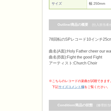
サイズ
幅 250m
Outline/商品の概要
(仕入担当者
78回転のSPレコード10インチ25
曲名(A面):Holy Father cheer our w
曲名(B面):Fight the good Fight
アーティスト:Church Choir
※こちらのレコードの楽曲が試聴できます
下記
サイズコメント欄
をご覧ください。
Condition/商品の状態
(修理担当