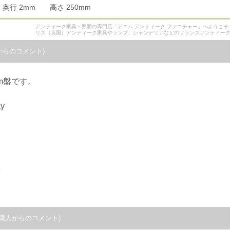
m 奥行 2mm 高さ 250mm
アンティーク家具・照明の専門店「デニム アンティーク ファニチャー」へようこ
リス（英国）アンティーク家具やランプ、シャンデリアなどのフランスアンティー
からのコメント)
cm盤です。
ay
。
職人からのコメント)