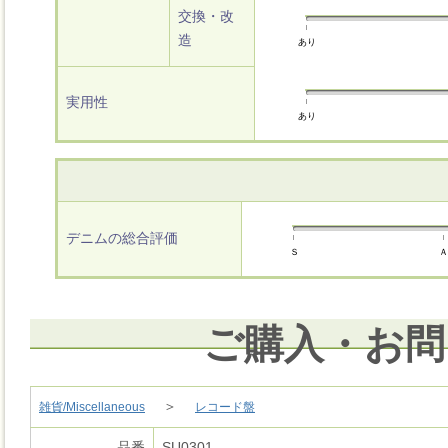
交換・改
造
あり
実用性
あり
デニムの総合評価
Ｓ
Ａ
ご購入・お問
＞
雑貨/Miscellaneous
レコード盤
品番
SU0301