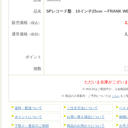
品名
SPレコード盤 10インチ25cm ～FRANK WE
販売価格
2
（税込）
通常価格
2
（税別）
ポイント
個数
ただいま在庫がござい
※ HOLD!はご商談中か、入金確認
※ 商品の入荷案内・ご予約については
をご
こちら
送料・配送ついて
ご注文方法について
ベス
ポイントについて
お買い替え保証について
納期
下取り・査定のご依頼
商品のお預かりについて
お手