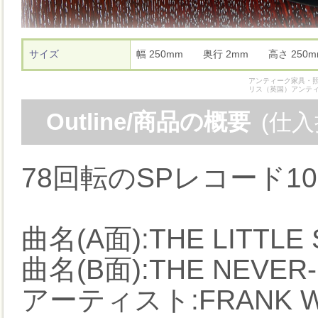
サイズ
幅 250mm 奥行 2mm 高さ 25
アンティーク家具・照
リス（英国）アンテ
Outline/商品の概要
(仕
78回転のSPレコード1
曲名(A面):THE LITTLE
曲名(B面):THE NEVER
アーティスト:FRANK W