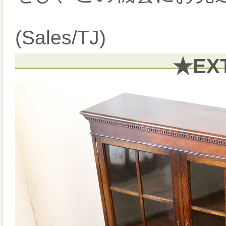
(Sales/TJ)
★EX