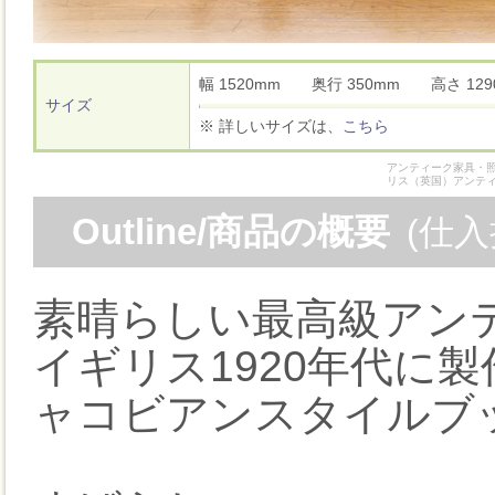
幅 1520mm 奥行 350mm 高さ 1
サイズ
※ 詳しいサイズは、
こちら
アンティーク家具・照
リス（英国）アンテ
Outline/商品の概要
(仕
素晴らしい最高級アン
イギリス1920年代に
ャコビアンスタイルブ