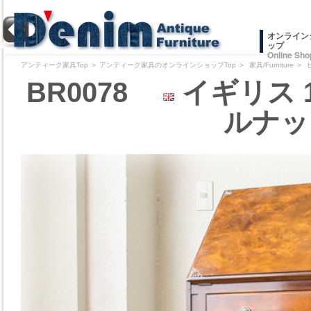
オンライン
ップ
Online Sho
アンティーク家具Top
＞
アンティーク家具のオンラインショップTop
＞
家具/Furniture
＞
BR0078
イギリス 
ルナッ