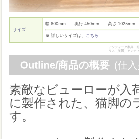
幅 800mm 奥行 450mm 高さ 1025
サイズ
※ 詳しいサイズは、
こちら
アンティーク家具・照
リス（英国）アンテ
Outline/商品の概要
(仕
素敵なビューローが入荷
に製作された、猫脚の
す。