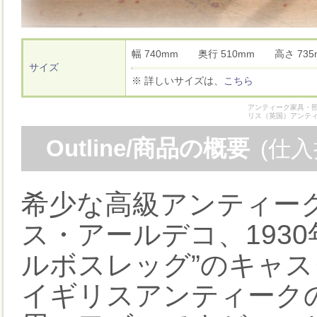
幅 740mm 奥行 510mm 高さ 7
サイズ
※ 詳しいサイズは、
こちら
アンティーク家具・照
リス（英国）アンテ
Outline/商品の概要
(仕
希少な高級アンティー
ス・アールデコ、193
ルボスレッグ”のキャ
イギリスアンティーク