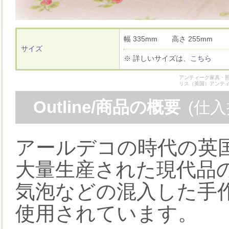
幅 335mm 高さ 255mm
サイズ
※ 詳しいサイズは、
こちら
アンティーク家具・照
リス（英国）アンテ
Outline/商品の概要
(仕
アールデコの時代の英
大量生産された現代品
気泡などの混入した手
使用されています。