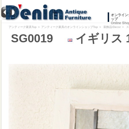
オンライン
ップ
Online Sho
アンティーク家具Top
＞
アンティーク家具のオンラインショップTop
＞
装飾品/Decor
＞
ス
SG0019
イギリス 