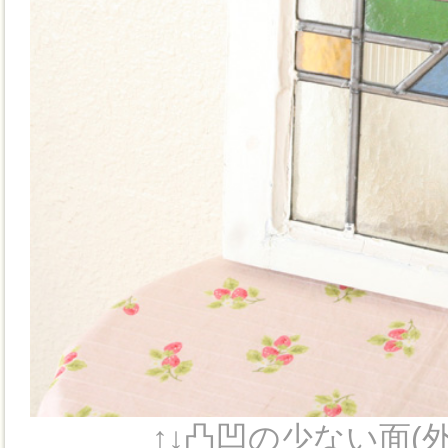
↑↓凸凹の少ない面(