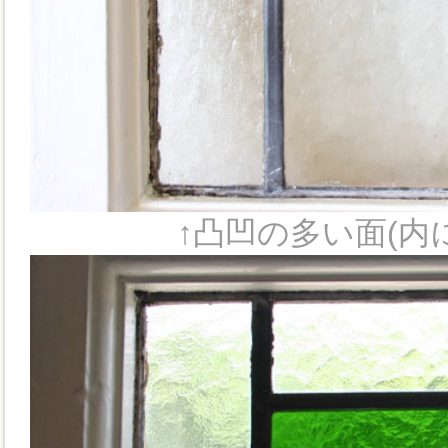
↑凸凹の多い面(内