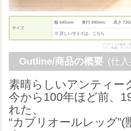
幅 645mm 奥行 490mm 高さ 7
サイズ
※ 詳しいサイズは、
こちら
アンティーク家具・照
リス（英国）アンテ
Outline/商品の概要
(仕
素晴らしいアンティー
今から100年ほど前、
れた、
“カブリオールレッグ”