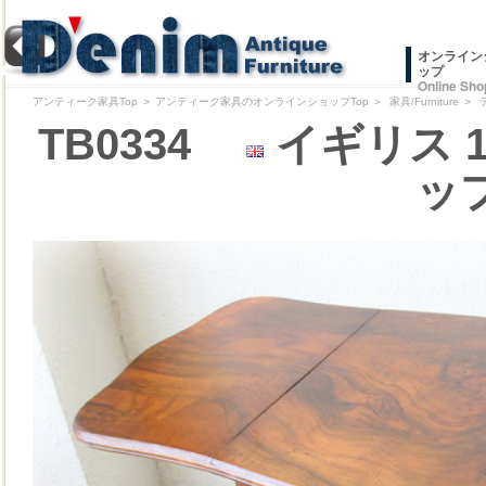
オンライン
ップ
Online Sho
アンティーク家具Top
＞
アンティーク家具のオンラインショップTop
＞
家具/Furniture
＞
TB0334
イギリス 
ッ