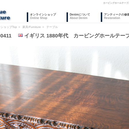
カービングホールテーブ
オンラインショップ
Denimについて
アンティークの修
Online Shop
About Denim
Restoration
ショップTop
＞
家具/Furniture
＞
テーブル
B0411
イギリス 1880年代 カービングホールテー