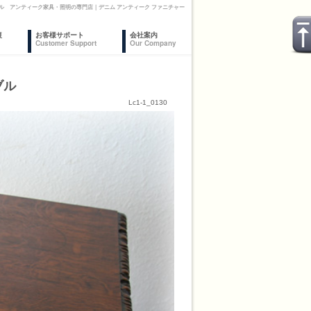
ル アンティーク家具・照明の専門店｜デニム アンティーク ファニチャー
復
お客様サポート
会社案内
Customer Support
Our Company
ブル
Lc1-1_0130