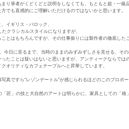
あまり筆者がくどくどと説明をしなくても、もともと超・一級
た方でも直感的にご理解いただけるのではないかと思います。
と、イギリス・バロック、
したクラシカルスタイルになりますが、
ることはもちろんですが、その仕事振りには製作者の徹底した
た、今日に至るまで、当時のままのみずみずしさを見せる、その
ったことは疑いはないと思いますが、アンティークならではの“
イクオリティなカフェテーブルへと昇華しています。
写真ですら“レゾンデートル”が感じられるほどのこのプロポ
紀の「匠」の技と大自然のアートは明らかに、家具としての「格