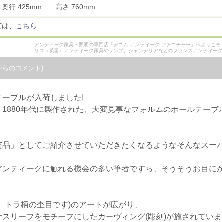
 奥行 425mm 高さ 760mm
ズは、
こちら
アンティーク家具・照明の専門店「デニム アンティーク ファニチャー」へようこ
リス（英国）アンティーク家具やランプ、シャンデリアなどのフランスアンティー
からのコメント)
ーブルが入荷しました!
1880年代に製作された、大変見事なフォルムのホールテーブ
芸品」としてご紹介させていただきたくなるようなそんなスー
アンティークに触れる機会の多い筆者ですら、そうそうお目に
。トラ柄の杢目です)のアートが広がり、
スリーフをモチーフにしたカーヴィング(彫刻)が施されていま