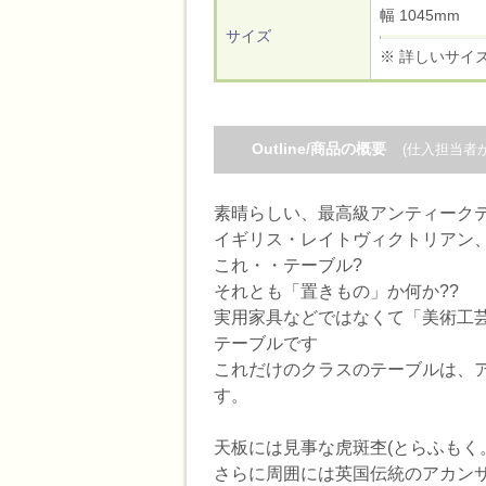
幅 1045mm
サイズ
※ 詳しいサイ
Outline/商品の概要
(仕入担当者
素晴らしい、最高級アンティークテ
イギリス・レイトヴィクトリアン、
これ・・テーブル?
それとも「置きもの」か何か??
実用家具などではなくて「美術工
テーブルです
これだけのクラスのテーブルは、
す。
天板には見事な虎斑杢(とらふもく
さらに周囲には英国伝統のアカンサ