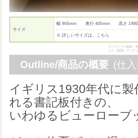
幅 905mm 奥行 405mm 高さ 1
サイズ
※ 詳しいサイズは、
こちら
アンティーク家具・照
リス（英国）アンテ
Outline/商品の概要
(仕
イギリス1930年代に
れる書記板付きの、
いわゆるビューローブ