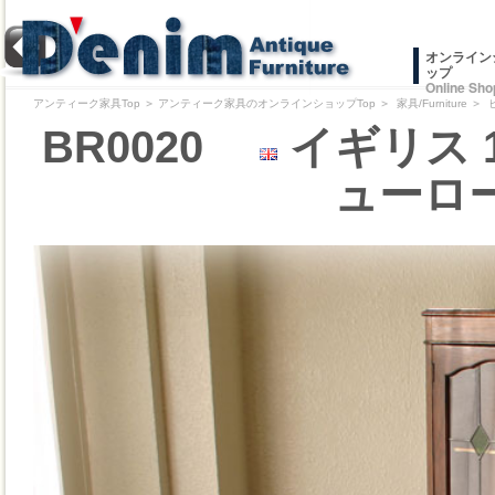
オンライン
ップ
Online Sho
アンティーク家具Top
＞
アンティーク家具のオンラインショップTop
＞
家具/Furniture
＞
BR0020
イギリス 
ューロ