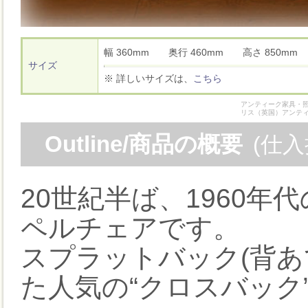
幅 360mm 奥行 460mm 高さ 850m
サイズ
※ 詳しいサイズは、
こちら
アンティーク家具・照
リス（英国）アンテ
Outline/商品の概要
(仕
20世紀半ば、1960
ペルチェアです。
スプラットバック(背あ
た人気の“クロスバック