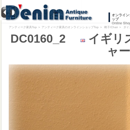
オンライン
ップ
Online Sho
アンティーク家具Top
＞
アンティーク家具のオンラインショップTop
＞
椅子/Chair
＞
ダイ
DC0160_2
イギリス
ャー