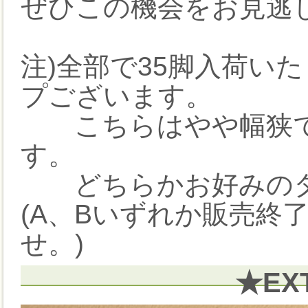
ぜひこの機会をお見逃し
注)全部で35脚入荷い
プございます。
こちらはやや幅狭で
す。
どちらかお好みのタ
(A、Bいずれか販売終
せ。)
★EX