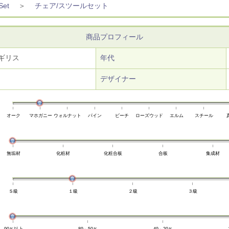
et
＞
チェア/スツールセット
商品プロフィール
ギリス
年代
デザイナー
オーク
マホガニー
ウォルナット
パイン
ビーチ
ローズウッド
エルム
スチール
無垢材
化粧材
化粧合板
合板
集成材
Ｓ級
１級
２級
３級