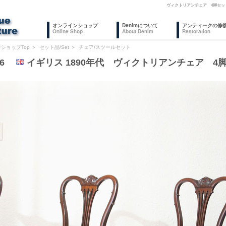
ヴィクトリアンチェア 4脚セッ
オンラインショップ
Denimについて
アンティークの修
Online Shop
About Denim
Restoration
ショップTop
＞
セット品/Set
＞
チェア/スツールセット
006
イギリス 1890年代 ヴィクトリアンチェア 4