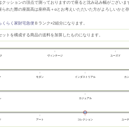
はクッションの頂点で測っておりますので座ると沈み込み幅がございま
られた際の座面高は座枠高＋αとお考えいただいた方がよろしいかと
らくらく家財宅急便
Ｂランク×2組分になります。
セットを構成する商品の送料を加算したものになります。
ク
ヴィンテージ
ユーズド
ク
モダン
インダストリアル
カ
ル
カジュアル
ジ
アート
コレクション
ユー