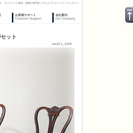
ト アンティーク家具・照明の専門店｜デニム アンティーク ファニチャー
復
お客様サポート
会社案内
Customer Support
Our Company
脚セット
set10-1_1009