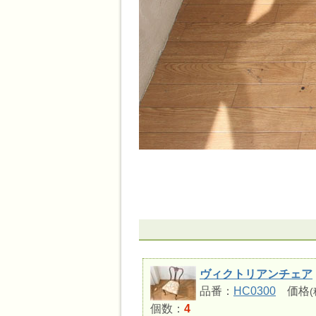
ヴィクトリアンチェア
品番：
HC0300
価格
個数：
4