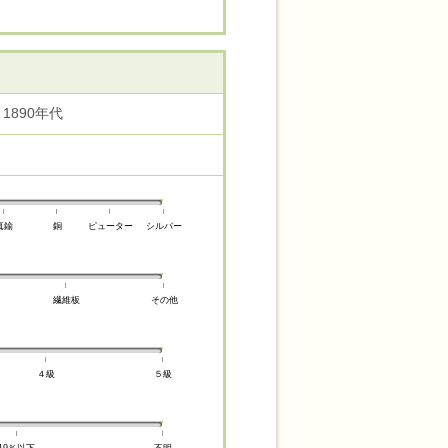
1890年代
真鍮
銅
ピューター
シルバー
繊維板
その他
４級
５級