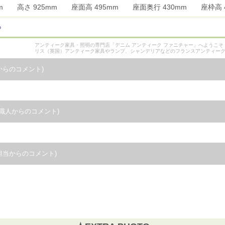
5mm 高さ 925mm 座面高 495mm 座面奥行 430mm 座枠
ら
アンティーク家具・照明の専門店「デニム アンティーク ファニチャー」へようこ
リス（英国）アンティーク家具やランプ、シャンデリアなどのフランスアンティー
からのコメント)
職人からのコメント)
担当からのコメント)