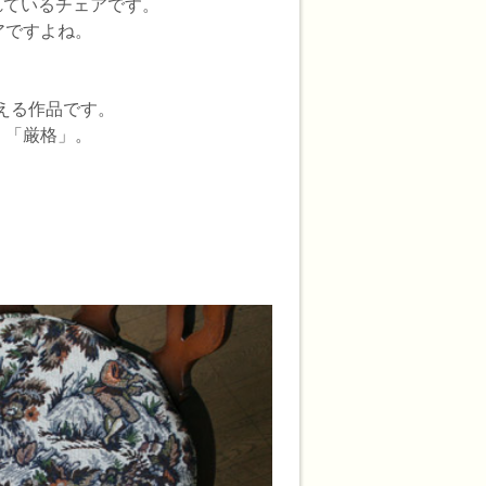
されているチェアです。
アですよね。
。
える作品です。
、「厳格」。