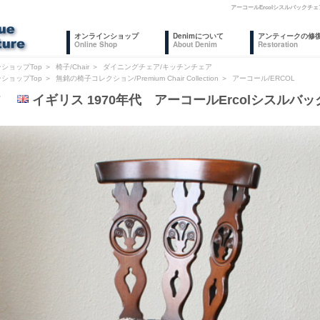
アーコールErcolシスルバック
オンラインショップ
Denimについて
アンティークの修
Online Shop
About Denim
Restoration
ショップTop
＞
椅子/Chair
＞
ダイニングチェア/キッチンチェア
ショップTop
＞
無銘の椅子コレクション/Premium Chair Collection
＞
アーコール/ERCOL
07
イギリス 1970年代 アーコールErcolシスルバ