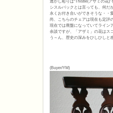
透かし彫りは“Thistle(アザミ
シスルバックとは言っても、何だ
永くお付き合いができそうな・・
尚、こちらのチェアは現在も定評
現在では廃盤になっていてラインア
余談ですが、「アザミ」の花はス
う～ん、歴史の深みをひしひしと
(Buyer/YM)