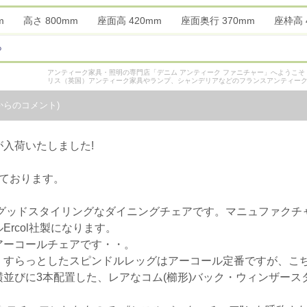
0mm 高さ 800mm 座面高 420mm 座面奥行 370mm 座枠
ら
アンティーク家具・照明の専門店「デニム アンティーク ファニチャー」へようこ
リス（英国）アンティーク家具やランプ、シャンデリアなどのフランスアンティー
からのコメント)
入荷いたしました!
ております。
、グッドスタイリングなダイニングチェアです。マニュファクチ
rcol社製になります。
アーコールチェアです・・。
、すらっとしたスピンドルレッグはアーコール定番ですが、こち
並びに3本配置した、レアなコム(櫛形)バック・ウィンザース