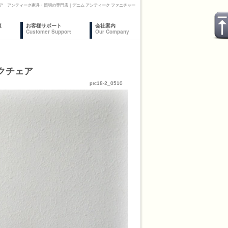
チェア アンティーク家具・照明の専門店｜デニム アンティーク ファニチャー
復
お客様サポート
会社案内
Customer Support
Our Company
ックチェア
prc18-2_0510