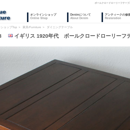
ボールクロードローリーフテーブ
オンラインショップ
Denimについて
アンティークの修
Online Shop
About Denim
Restoration
ショップTop
＞
家具/Furniture
＞
ダイニングテーブル
33
イギリス 1920年代 ボールクロードローリーフ