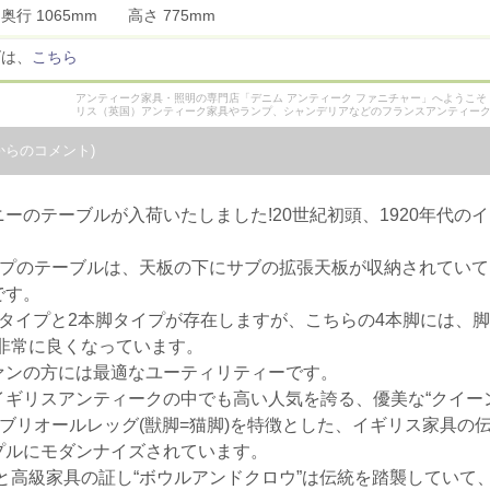
 奥行 1065mm 高さ 775mm
ズは、
こちら
アンティーク家具・照明の専門店「デニム アンティーク ファニチャー」へようこ
リス（英国）アンティーク家具やランプ、シャンデリアなどのフランスアンティー
からのコメント)
ーのテーブルが入荷いたしました!20世紀初頭、1920年代の
イプのテーブルは、天板の下にサブの拡張天板が収納されてい
です。
タイプと2本脚タイプが存在しますが、こちらの4本脚には、脚
非常に良くなっています。
ァンの方には最適なユーティリティーです。
ギリスアンティークの中でも高い人気を誇る、優美な“クイー
ガブリオールレッグ(獣脚=猫脚)を特徴とした、イギリス家具の
プルにモダンナイズされています。
いと高級家具の証し“ボウルアンドクロウ”は伝統を踏襲してい