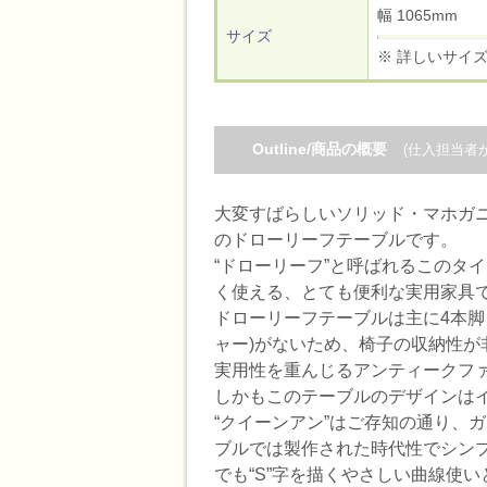
幅 1065mm
サイズ
※ 詳しいサイ
Outline/商品の概要
(仕入担当者
大変すばらしいソリッド・マホガニ
のドローリーフテーブルです。
“ドローリーフ”と呼ばれるこのタ
く使える、とても便利な実用家具
ドローリーフテーブルは主に4本脚
ャー)がないため、椅子の収納性が
実用性を重んじるアンティークフ
しかもこのテーブルのデザインはイ
“クイーンアン”はご存知の通り、
ブルでは製作された時代性でシン
でも“S”字を描くやさしい曲線使