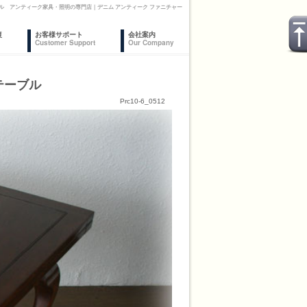
ル アンティーク家具・照明の専門店｜デニム アンティーク ファニチャー
復
お客様サポート
会社案内
Customer Support
Our Company
テーブル
Prc10-6_0512