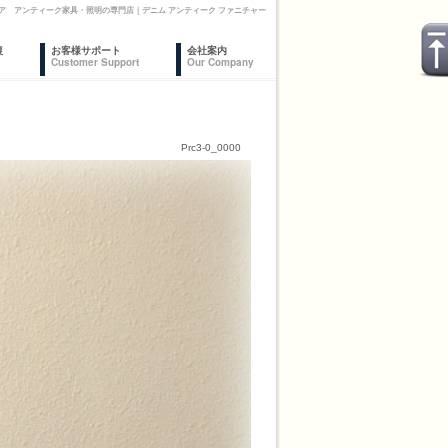
ア アンティーク家具・照明の専門店｜デニム アンティーク ファニチャー
復
お客様サポート
会社案内
Customer Support
Our Company
Prc3-0_0000