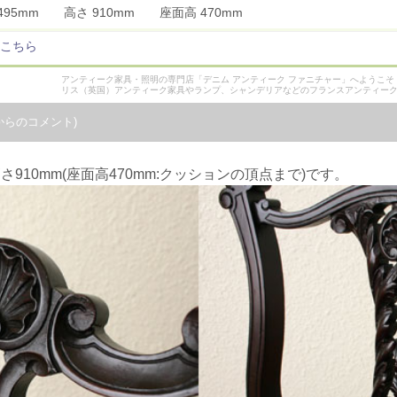
 495mm 高さ 910mm 座面高 470mm
こちら
アンティーク家具・照明の専門店「デニム アンティーク ファニチャー」へようこ
リス（英国）アンティーク家具やランプ、シャンデリアなどのフランスアンティー
からのコメント)
高さ910mm(座面高470mm:クッションの頂点まで)です。