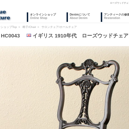
ローズウッドチェ
オンラインショップ
Denimについて
アンティークの修
Online Shop
About Denim
Restoration
ショップTop
＞
椅子/Chair
＞
サロンチェア/ホールチェア
HC0043
イギリス 1910年代 ローズウッドチェア