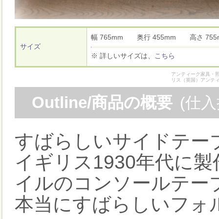
幅 765mm 奥行 455mm 高さ 7
サイズ
※ 詳しいサイズは、
こちら
アンティーク家具・照
リス（英国）アンテ
Outline/商品の概要
(仕
すばらしいサイドテー
イギリス1930年代に
イルのコンソールテー
本当にすばらしいフォ