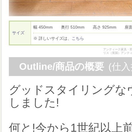
幅 450mm 奥行 510mm 高さ 925mm 座
サイズ
※ 詳しいサイズは、
こちら
アンティーク家具・照
リス（英国）アンテ
Outline/商品の概要
(仕
グッドスタイリングな
しました!
何と!今から1世紀以上