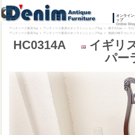
オンライン
ップ
Online Sho
アンティーク家具Top
＞
アンティーク家具のオンラインショップTop
＞
椅子/Chair
＞
サロ
アンティーク家具Top
＞
アンティーク家具のオンラインショップTop
＞
無銘の椅子コレクション/Pr
HC0314A
イギリス
パー