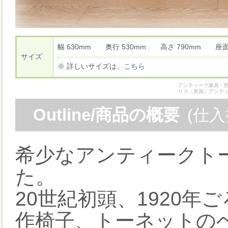
幅 630mm 奥行 530mm 高さ 790mm 座
サイズ
※ 詳しいサイズは、
こちら
アンティーク家具・照
リス（英国）アンテ
Outline/商品の概要
(仕
希少なアンティークト
た。
20世紀初頭、1920
作椅子、トーネットの