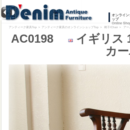
オンライン
ップ
Online Sho
アンティーク家具Top
＞
アンティーク家具のオンラインショップTop
＞
椅子/Chair
＞
アー
AC0198
イギリス 
カー