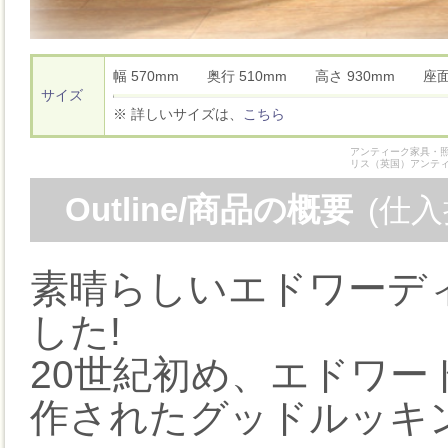
幅 570mm 奥行 510mm 高さ 930mm 座
サイズ
※ 詳しいサイズは、
こちら
アンティーク家具・照
リス（英国）アンテ
Outline/商品の概要
(仕
素晴らしいエドワーデ
した!
20世紀初め、エドワー
作されたグッドルッキ