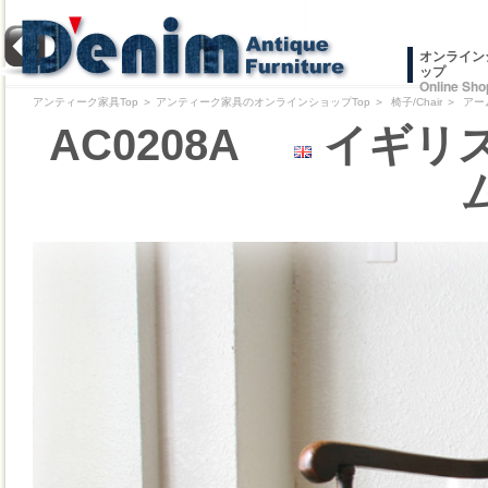
オンライン
ップ
Online Sho
アンティーク家具Top
＞
アンティーク家具のオンラインショップTop
＞
椅子/Chair
＞
アー
AC0208A
イギリス