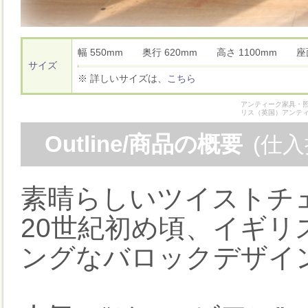
幅 550mm 奥行 620mm 高さ 1100mm 
サイズ
※ 詳しいサイズは、
こちら
アンティーク家具・照
リス（英国）アンテ
Outline/商品の概要
(仕
素晴らしいツイストチ
20世紀初め頃、イギ
ングなバロックデザイ