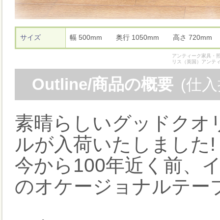
サイズ
幅 500mm 奥行 1050mm 高さ 720m
アンティーク家具・照
リス（英国）アンテ
Outline/商品の概要
(仕
素晴らしいグッドクオ
ルが入荷いたしました!
今から100年近く前、
のオケージョナルテー