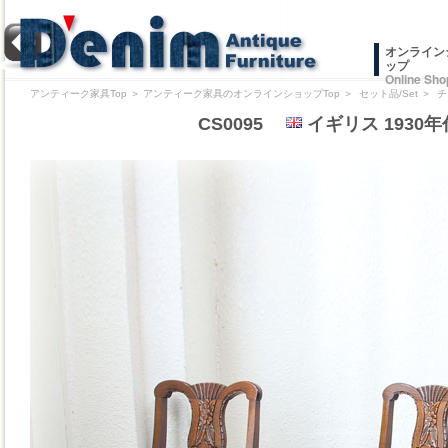
オンライン
ップ
Online Sho
アンティーク家具Top
＞
アンティーク家具のオンラインショップTop
＞
セット品/Set
＞
チ
CS0095
イギリス 193