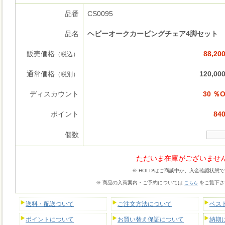
品番
CS0095
品名
ヘビーオークカービングチェア4脚セット
販売価格
88,20
（税込）
通常価格
120,00
（税別）
ディスカウント
30 ％
ポイント
840
個数
ただいま在庫がございませ
※ HOLD!はご商談中か、入金確認状態
※ 商品の入荷案内・ご予約については
をご覧下さ
こちら
送料・配送ついて
ご注文方法について
ベス
ポイントについて
お買い替え保証について
納期