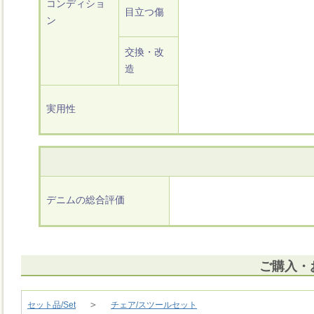
コンディショ
目立つ傷
ン
交換・改
造
実用性
デニムの総合評価
ご購入・
＞
セット品/Set
チェア/スツールセット