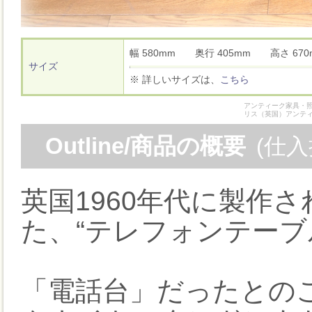
幅 580mm 奥行 405mm 高さ 6
サイズ
※ 詳しいサイズは、
こちら
アンティーク家具・照
リス（英国）アンテ
Outline/商品の概要
(仕
英国1960年代に製作
た、“テレフォンテーブ
「電話台」だったとの