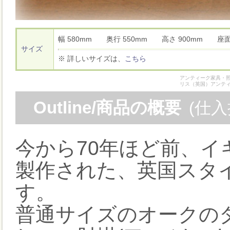
幅 580mm 奥行 550mm 高さ 900mm 座
サイズ
※ 詳しいサイズは、
こちら
アンティーク家具・照
リス（英国）アンテ
Outline/商品の概要
(仕
今から70年ほど前、
製作された、英国スタ
す。
普通サイズのオークの