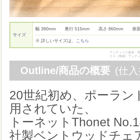
幅 380mm 奥行 515mm 高さ 860mm 座
サイズ
※ 詳しいサイズは、
こちら
アンティーク家具・照
リス（英国）アンテ
Outline/商品の概要
(仕
20世紀初め、ポーラ
用されていた、
トーネットThonet No
社製ベントウッドチェ