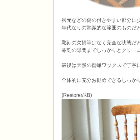
脚元などの傷の付きやすい部分に
年代なりの常識的な範囲のものだ
彫刻の欠損等はなく完全な状態だ
彫刻の隙間までしっかりとクリー
最後は天然の蜜蝋ワックスで丁寧
全体的に充分お勧めできるしっか
(Restorer/KB)