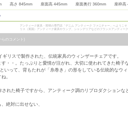
0mm 高さ 845mm 座面高 445mm 座面奥行 360mm 座枠
ら
アンティーク家具・照明の専門店「デニム アンティーク ファニチャー」へようこ
リス（英国）アンティーク家具やランプ、シャンデリアなどのフランスアンティー
からのコメント)
のイギリスで製作された、伝統家具のウィンザーチェアです。
ます・・。たっぷりと愛情が注がれ、大切に使われてきた椅子
”といって、背もたれが「糸巻き」の形をしている伝統的なウ
すね。
作された椅子ですから、アンティーク調のリプロダクションな
も、絶対に出せない、