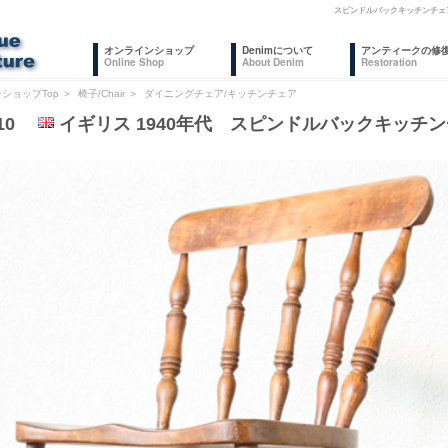
スピンドルバックキッチンチェ
オンラインショップ
Denimについて
アンティークの修
Online Shop
About Denim
Restoration
ショップTop
＞
椅子/Chair
＞
ダイニングチェア/キッチンチェア
610
イギリス 1940年代 スピンドルバックキッチ