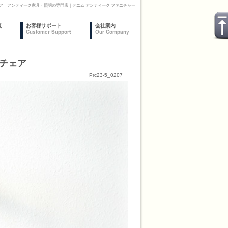
ア アンティーク家具・照明の専門店｜デニム アンティーク ファニチャー
復
お客様サポート
会社案内
Customer Support
Our Company
ンチェア
Prc23-5_0207