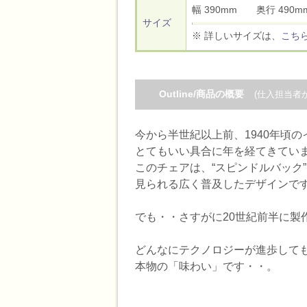
幅 390mm 奥行 49
サイズ
※ 詳しいサイズは、
こち
Outline/商品の概要
(仕入担当者
今から半世紀以上前、1940年頃
とてもいい具合に年を経てきてい
このチェアは、“スピンドルバック
見られる広く普及したデザインで
でも・・さすがに20世紀前半に製
どんなにテクノロジーが進歩して
本物の「味わい」です・・。