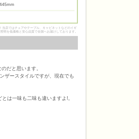
高 445mm
そ！当店ではチェアやテーブル、キャビネットなどのイギ
ク照明を低価格と安心品質で全国へお届けしております。
なのだと思います。
ィンザースタイルですが、現在でも
どとは一味も二味も違いますよ!。