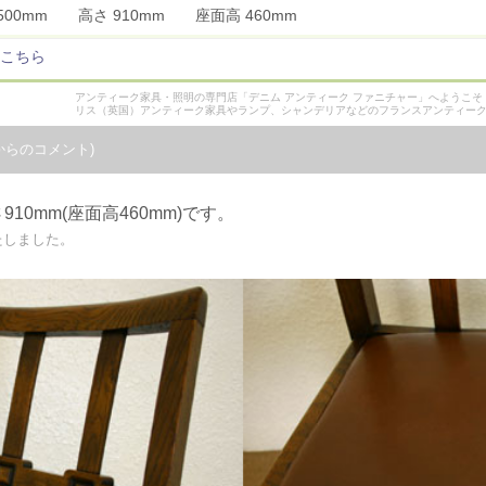
 500mm 高さ 910mm 座面高 460mm
こちら
アンティーク家具・照明の専門店「デニム アンティーク ファニチャー」へようこ
リス（英国）アンティーク家具やランプ、シャンデリアなどのフランスアンティー
からのコメント)
910mm(座面高460mm)です。
たしました。