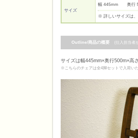
幅 445mm 奥行
サイズ
※ 詳しいサイズは、
Outline/商品の概要
(仕入担当者
サイズは幅445mm×奥行500m×高さ
※こちらのチェアは全4脚セットで入荷い