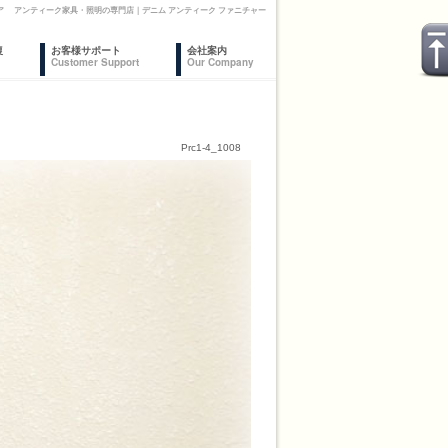
ア アンティーク家具・照明の専門店｜デニム アンティーク ファニチャー
復
お客様サポート
会社案内
Customer Support
Our Company
Prc1-4_1008