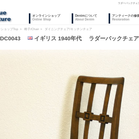
ラダーバックチェ
オンラインショップ
Denimについて
アンティークの修
Online Shop
About Denim
Restoration
ショップTop
＞
椅子/Chair
＞
ダイニングチェア/キッチンチェア
DC0043
イギリス 1940年代 ラダーバックチェア