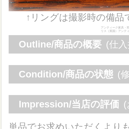
↑リングは撮影時の備品
アンティーク家具・照
リス（英国）アンテ
Outline/商品の概要
(仕
Condition/商品の状態
(
Impression/当店の評価
単品でお求めいただくより