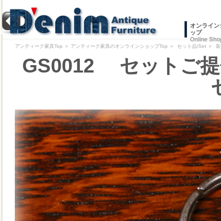
オンライン
ップ
Online Sho
アンティーク家具Top
＞
アンティーク家具のオンラインショップTop
＞
セット品/Set
＞
装
GS0012 セットご