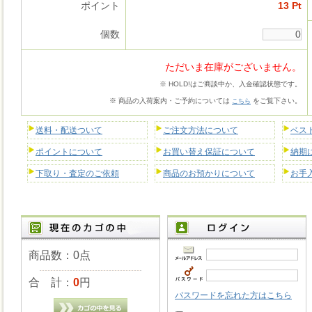
ポイント
13 Pt
個数
ただいま在庫がございません。
※ HOLD!はご商談中か、入金確認状態です。
※ 商品の入荷案内・ご予約については
をご覧下さい。
こちら
送料・配送ついて
ご注文方法について
ベス
ポイントについて
お買い替え保証について
納期
下取り・査定のご依頼
商品のお預かりについて
お手
商品数：0点
合 計：
0
円
パスワードを忘れた方はこちら