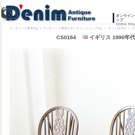
オンライン
ップ
Online Sho
アンティーク家具Top
＞
アンティーク家具のオンラインショップTop
＞
セット品/Set
＞
チ
CS0164
イギリス 1990