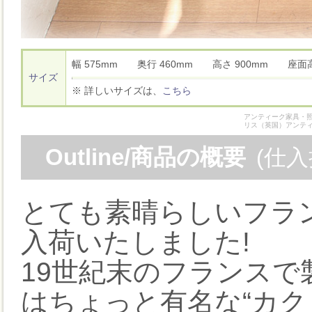
幅 575mm 奥行 460mm 高さ 900mm 座面
サイズ
※ 詳しいサイズは、
こちら
アンティーク家具・照
リス（英国）アンテ
Outline/商品の概要
(仕
とても素晴らしいフラ
入荷いたしました!
19世紀末のフランス
はちょっと有名な“カク