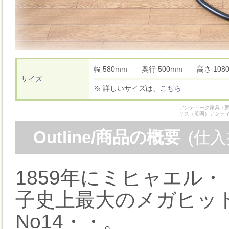
幅 580mm 奥行 500mm 高さ 1
サイズ
※ 詳しいサイズは、
こちら
アンティーク家具・照
リス（英国）アンテ
Outline/商品の概要
(仕
1859年にミヒャエル
子史上最大のメガヒッ
No14・・。