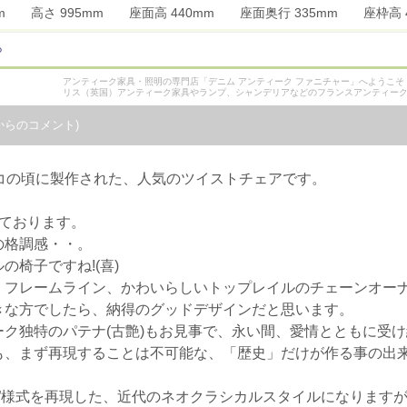
0mm 高さ 995mm 座面高 440mm 座面奥行 335mm 座枠
ら
アンティーク家具・照明の専門店「デニム アンティーク ファニチャー」へようこ
リス（英国）アンティーク家具やランプ、シャンデリアなどのフランスアンティー
からのコメント)
コの頃に製作された、人気のツイストチェアです。
ております。
の格調感・・。
椅子ですね!(喜)
、フレームライン、かわいらしいトップレイルのチェーンオー
きな方でしたら、納得のグッドデザインだと思います。
ク独特のパテナ(古艶)もお見事で、永い間、愛情とともに受
も、まず再現することは不可能な、「歴史」だけが作る事の出
ン”様式を再現した、近代のネオクラシカルスタイルになります