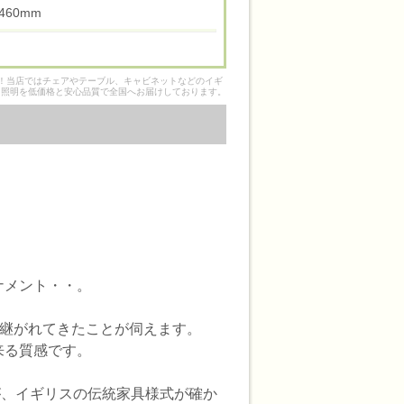
高 460mm
そ！当店ではチェアやテーブル、キャビネットなどのイギ
ク照明を低価格と安心品質で全国へお届けしております。
ナメント・・。
け継がれてきたことが伺えます。
来る質感です。
が、イギリスの伝統家具様式が確か