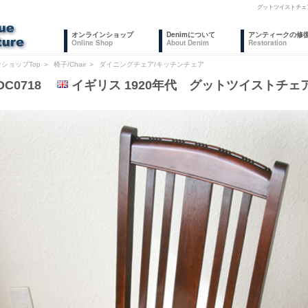
グットツイストチェ
オンラインショップ
Denimについて
アンティークの修
Online Shop
About Denim
Restoration
ショップTop
＞
椅子/Chair
＞
ダイニングチェア/キッチンチェア
DC0718
イギリス 1920年代 グットツイストチェ