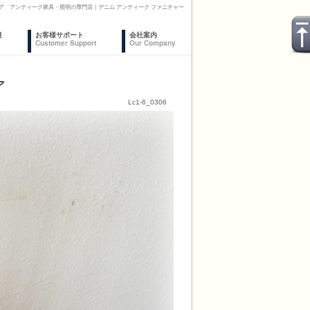
ア アンティーク家具・照明の専門店｜デニム アンティーク ファニチャー
復
お客様サポート
会社案内
Customer Support
Our Company
ア
Lc1-6_0306