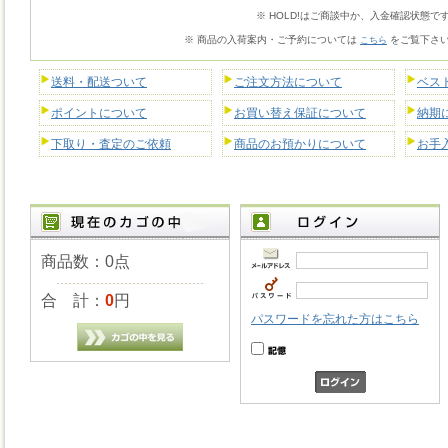
※ HOLD!はご商談中か、入金確認状態で
※ 商品の入荷案内・ご予約については
をご覧下さ
こちら
送料・配送ついて
ご注文方法について
ベス
ポイントについて
お買い替え保証について
納期
下取り・査定のご依頼
商品のお預かりについて
お手
商品数：0点
合 計：
0
円
パスワードを忘れた方はこちら