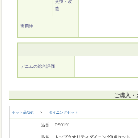
交換・改
造
実用性
デニムの総合評価
ご購入・
＞
セット品/Set
ダイニングセット
品番
DS0191
品名
トップクオリティダイニング8点セット