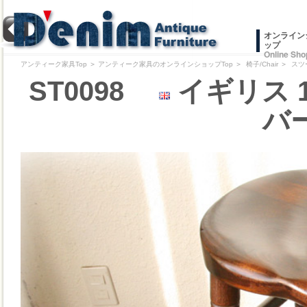
オンライン
ップ
Online Sho
アンティーク家具Top
＞
アンティーク家具のオンラインショップTop
＞
椅子/Chair
＞
スツ
ST0098
イギリス 
バ