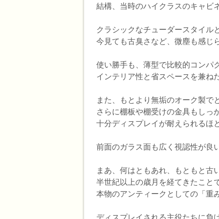
結構、当時のハイクラスのキャビ
クラシックなチューダースタイルと
今見ても古臭さなど、微塵も感じ
使い勝手も、薄型で比較的コンパ
インテリア性と省スペースを兼ね
また、もとより無垢のオーク製で
さらに棚板や棚受けの金具もしっ
十分ディスプレイが耐えられるほ
前面のガラス面も広く視認性が良
まあ、何はともあれ、もともと古
半世紀以上の歳月を経てきたことで
本物のアンティークとしての「重
ディスプレイされる主役たちに負