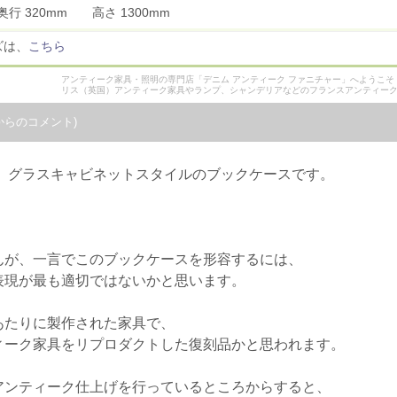
奥行 320mm 高さ 1300mm
ズは、
こちら
アンティーク家具・照明の専門店「デニム アンティーク ファニチャー」へようこ
リス（英国）アンティーク家具やランプ、シャンデリアなどのフランスアンティー
からのコメント)
た、グラスキャビネットスタイルのブックケースです。
んが、一言でこのブックケースを形容するには、
表現が最も適切ではないかと思います。
あたりに製作された家具で、
ィーク家具をリプロダクトした復刻品かと思われます。
アンティーク仕上げを行っているところからすると、