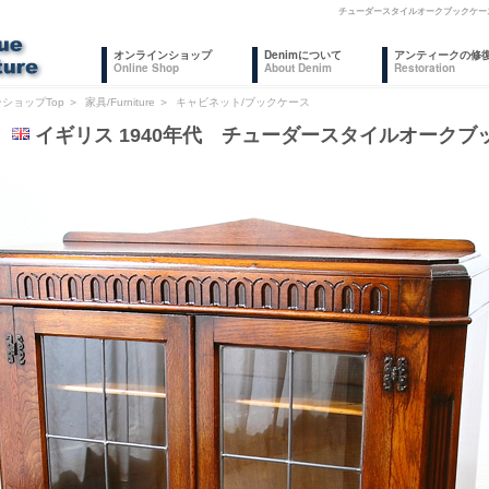
チューダースタイルオークブックケー
オンラインショップ
Denimについて
アンティークの修
Online Shop
About Denim
Restoration
ショップTop
＞
家具/Furniture
＞
キャビネット/ブックケース
4
イギリス 1940年代 チューダースタイルオークブ