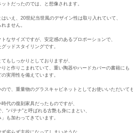
ネットだったのでは、と想像されます。
はいえ、20世紀当世風のデザイン性は取り入れていて、
られません。
クトなサイズですが、安定感のあるプロポーションで、
たグッドスタイリングです。
とてもしっかりとしておりますが、
かりと作りこまれていて、重い陶器やハードカバーの書籍にも
どの実用性を備えています。
いので、重量物のグラスキャビネットとしてお使いいただいて
い時代の復刻家具だったものですが、
、“パテナ”と呼ばれる古艶も身にまとい、
み」も加わってきています。
けず劣らず主役になってしまいそうな、