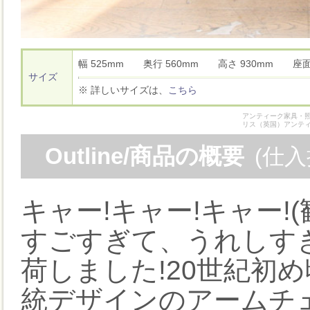
幅 525mm 奥行 560mm 高さ 930mm 座
サイズ
※ 詳しいサイズは、
こちら
アンティーク家具・照
リス（英国）アンテ
Outline/商品の概要
(仕
キャー!キャー!キャー!(
すごすぎて、うれしす
荷しました!20世紀初
統デザインのアームチ