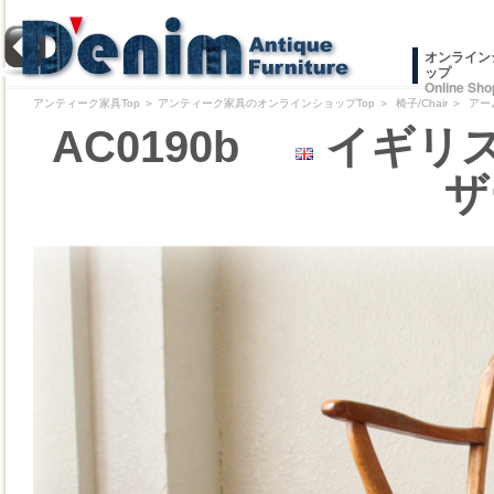
オンライン
ップ
Online Sho
アンティーク家具Top
＞
アンティーク家具のオンラインショップTop
＞
椅子/Chair
＞
アー
AC0190b
イギリス
ザ