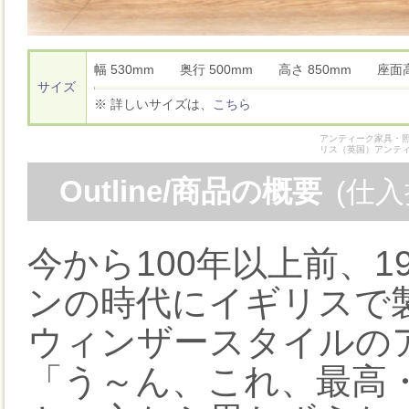
幅 530mm 奥行 500mm 高さ 850mm 座面
サイズ
※ 詳しいサイズは、
こちら
アンティーク家具・照
リス（英国）アンテ
Outline/商品の概要
(仕
今から100年以上前、
ンの時代にイギリスで
ウィンザースタイルの
「う～ん、これ、最高