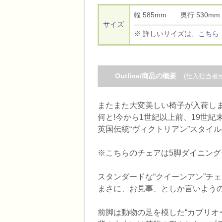
幅 585mm 奥行 530
サイズ
※ 詳しいサイズは、
こちら
Outline/商品の概要
(仕入担当者
またまた大変美しい椅子が入荷しま
何と!今から1世紀以上前、19世
英国伝統“ヴィクトリアン”スタイ
※こちらのチェアは5脚ダイニン
スタンダードな“クイーンアン”チ
まさに、お見事、としか言いようの
前脚は動物の足を模した“カブリオ