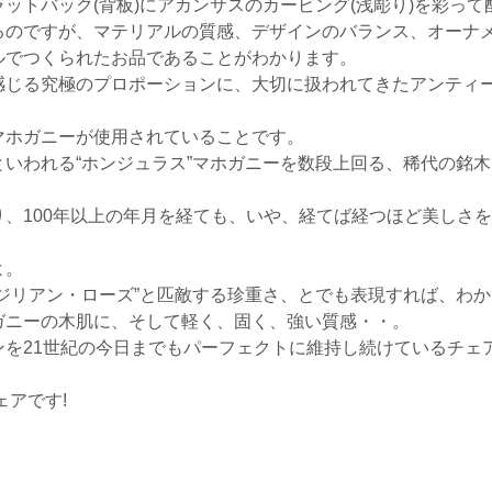
ットバック(背板)にアカンサスのカービング(浅彫り)を彩って
るのですが、マテリアルの質感、デザインのバランス、オーナ
ルでつくられたお品であることがわかります。
じる究極のプロポーションに、大切に扱われてきたアンティーク
マホガニーが使用されていることです。
いわれる“ホンジュラス”マホガニーを数段上回る、稀代の銘木
、100年以上の年月を経ても、いや、経てば経つほど美しさ
よ。
ジリアン・ローズ”と匹敵する珍重さ、とでも表現すれば、わ
ガニーの木肌に、そして軽く、固く、強い質感・・。
ンを21世紀の今日までもパーフェクトに維持し続けているチェ
ェアです!