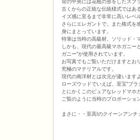
背の中央には花瓶の形をしたスプラ
古くからの正統な伝統様式ではあ
イズ感に至るまで非常に高いレベ
さらにエレガントで、また格式を感
身にまとっています。
特筆は当時の高級材、ソリッド・
しかも、現代の最高級マホガニーと
ガニー”が使用されています。
お写真でもご覧いただけますとおり
究極のマテリアルです。
現代の南洋材とは次元が違います
ローズウッドでいえば、至宝“ブラ
とにかくこのピュアなレッドマホ
ご覧のように当時のプロポーショ
まさに・・至高!のクイーンアンチ