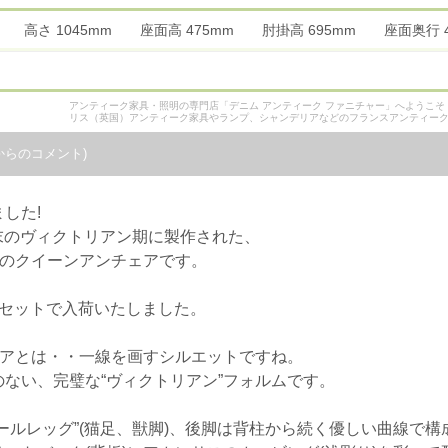
mm 高さ 1045mm 座面高 475mm 肘掛高 695mm 座面奥行
アンティーク家具・照明の専門店「デニム アンティーク ファニチャー」へようこ
リス（英国）アンティーク家具やランプ、シャンデリアなどのフランスアンティー
からのコメント)
した!
紀末のヴィクトリアン期に製作された、
ルのクイーンアンチェアです。
グセットで入荷いたしました。
ェアとは・・一線を画すシルエットですね。
ない、完璧な“ヴィクトリアン”フォルムです。
ールレッグ”(猫足、獣脚)、後脚は背柱から続く優しい曲線で構