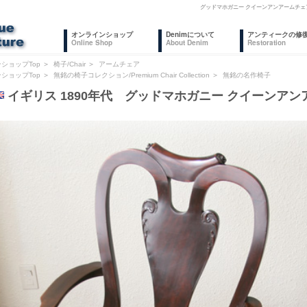
グッドマホガニー クイーンアンアームチェ
オンラインショップ
Denimについて
アンティークの修
Online Shop
About Denim
Restoration
ショップTop
＞
椅子/Chair
＞
アームチェア
ショップTop
＞
無銘の椅子コレクション/Premium Chair Collection
＞
無銘の名作椅子
イギリス 1890年代 グッドマホガニー クイーンア