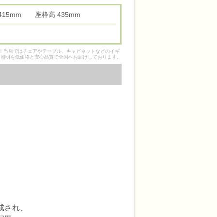
 415mm 座枠高 435mm
そ！当店ではチェアやテーブル、キャビネットなどのイギ
ク照明を低価格と安心品質で全国へお届けしております。
成され、