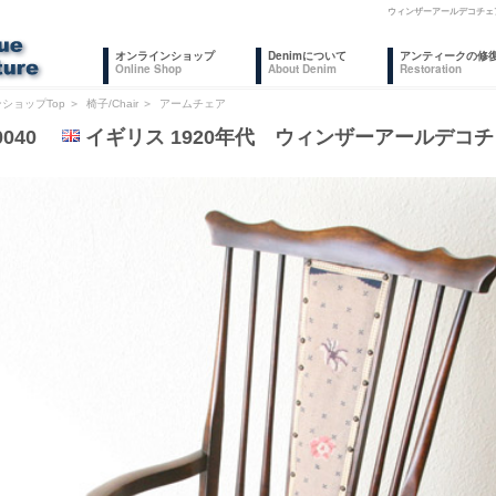
ウィンザーアールデコチェ
オンラインショップ
Denimについて
アンティークの修
Online Shop
About Denim
Restoration
ショップTop
＞
椅子/Chair
＞
アームチェア
0040
イギリス 1920年代 ウィンザーアールデコ