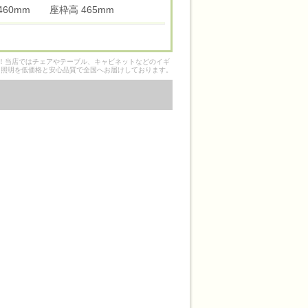
 460mm 座枠高 465mm
そ！当店ではチェアやテーブル、キャビネットなどのイギ
ク照明を低価格と安心品質で全国へお届けしております。