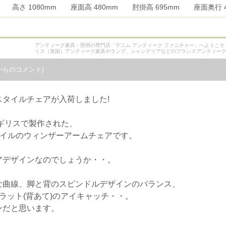
mm 高さ 1080mm 座面高 480mm 肘掛高 695mm 座面奥行
アンティーク家具・照明の専門店「デニム アンティーク ファニチャー」へようこ
リス（英国）アンティーク家具やランプ、シャンデリアなどのフランスアンティー
からのコメント)
タイルチェアが入荷しました!
イギリスで製作された、
タイルのウィンザーアームチェアです。
アデザインなのでしょうか・・。
な曲線、脚と背のスピンドルデザインのバランス、
ラット(背あて)のアイキャッチ・・。
ンだと思います。