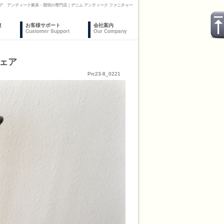
ア アンティーク家具・照明の専門店｜デニム アンティーク ファニチャー
復
お客様サポート
会社案内
Customer Support
Our Company
チェア
Prc23-8_0221