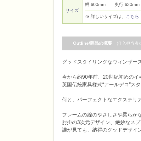
幅 600mm 奥行 630
サイズ
※ 詳しいサイズは、
こちら
Outline/商品の概要
(仕入担当者
グッドスタイリングなウィンザース
今から約90年前、20世紀初めの
英国伝統家具様式“アールデコ”ス
何と、パーフェクトなエクステリ
フレームの線のやさしさや柔らか
肘掛の3次元デザイン、絶妙なスプ
誰が見ても、納得のグッドデザイ