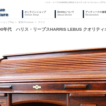
ハリス・リーブスHARRIS LEBUS クオリティオーク ロールトッ
オンラインショップ
Denimについて
アンティークの修
Online Shop
About Denim
Restoration
ショップTop
＞
家具/Furniture
＞
デスク
00年代 ハリス・リーブスHARRIS LEBUS クオリ