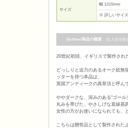
幅 1215mm
サイズ
※ 詳しいサイ
Outline/商品の概要
(仕入担当者
20世紀初頭、イギリスで製作され
どっしりと迫力のあるオーク総無垢
ッターを持つ本品は、
英国アンティークの真骨頂と呼ん
ややダークな、深みのある“ゴール
丸みを帯びた、やさしげな直線基
女性の方がお使いになられても、
こちらは贈答品として製作された