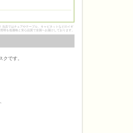
そ！当店ではチェアやテーブル、キャビネットなどのイギ
ク照明を低価格と安心品質で全国へお届けしております。
デスクです。
、