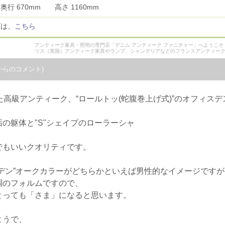
 奥行 670mm 高さ 1160mm
ズは、
こちら
アンティーク家具・照明の専門店「デニム アンティーク ファニチャー」へようこ
リス（英国）アンティーク家具やランプ、シャンデリアなどのフランスアンティー
からのコメント)
た高級アンティーク、“ロールトッ(蛇腹巻上げ式)”のオフィス
の躯体と"S"シェイプのローラーシャ
でもいいクオリティです。
デン”オークカラーがどちらかといえば男性的なイメージですが
調のフォルムですので、
とっても「さま」になると思います。
ようで、