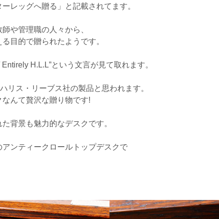
ターレッグへ贈る」と記載されてます。
教師や管理職の人々から、
える目的で贈られたようです。
 Entirely H.L.L”という文言が見て取れます。
ebusハリス・リーブス社の製品と思われます。
なんて贅沢な贈り物です!
れた背景も魅力的なデスクです。
のアンティークロールトップデスクで