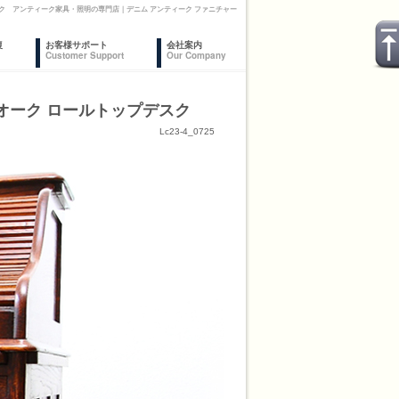
プデスク アンティーク家具・照明の専門店｜デニム アンティーク ファニチャー
復
お客様サポート
会社案内
Customer Support
Our Company
ティオーク ロールトップデスク
Lc23-4_0725