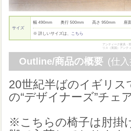
幅 490mm 奥行 500mm 高さ 950mm 座
サイズ
※ 詳しいサイズは、
こちら
アンティーク家具・照
リス（英国）アンテ
Outline/商品の概要
(仕
20世紀半ばのイギリ
の“デザイナーズ”チェ
※こちらの椅子は肘掛け