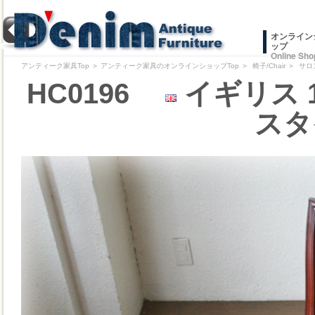
オンライン
ップ
Online Sho
アンティーク家具Top
＞
アンティーク家具のオンラインショップTop
＞
椅子/Chair
＞
サロ
HC0196
イギリス 
スタ