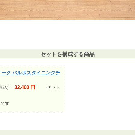
セットを構成する商品
ーオーク バルボスダイニングチ
：
32,400 円
セット
税込)
らです