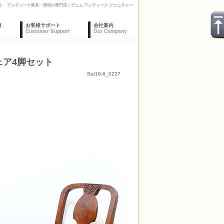
セット アンティーク家具・照明の専門店｜デニム アンティーク ファニチャー
復
お客様サポート
会社案内
Customer Support
Our Company
ェア4脚セット
Set16-6_0227