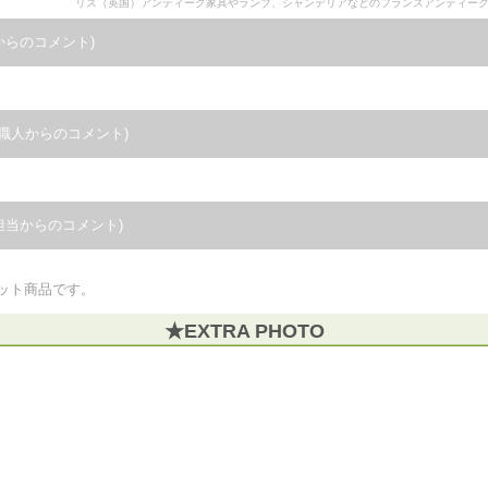
リス（英国）アンティーク家具やランプ、シャンデリアなどのフランスアンティー
からのコメント)
職人からのコメント)
担当からのコメント)
ット商品です。
★EXTRA PHOTO