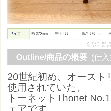
サイズ
幅 370mm 奥行 455mm 高さ 870mm
アンティーク家具・照
リス（英国）アンテ
Outline/商品の概要
(仕
20世紀初め、オース
使用されていた、
トーネットThonet N
ェアです。