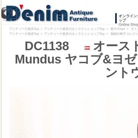
オンライン
ップ
Online Sho
アンティーク家具Top
＞
アンティーク家具のオンラインショップTop
＞
椅子/Chair
＞
ダイ
アンティーク家具Top
＞
アンティーク家具のオンラインショップTop
＞
無銘の椅子コレクション/Pr
DC1138
オースト
Mundus ヤコブ&ヨゼフ
ント