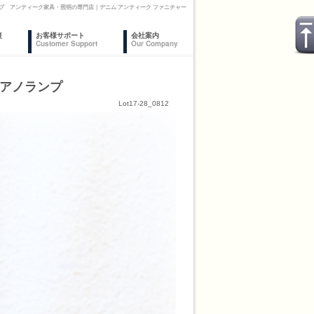
プ アンティーク家具・照明の専門店｜デニム アンティーク ファニチャー
復
お客様サポート
会社案内
Customer Support
Our Company
ピアノランプ
Lot17-28_0812