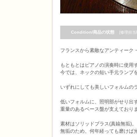
Condition/商品の状態
(修理担当
フランスから素敵なアンティーク
もともとはピアノの演奏時に使用す
今では、ネックの短い手元ランプを
いずれにしても美しいフォルムの
低いフォルムに、照明部がせり出
重量のあるベース盤が支えており
素材はソリッドブラス(真鍮無垢)。
無垢のため、何年経っても磨けば