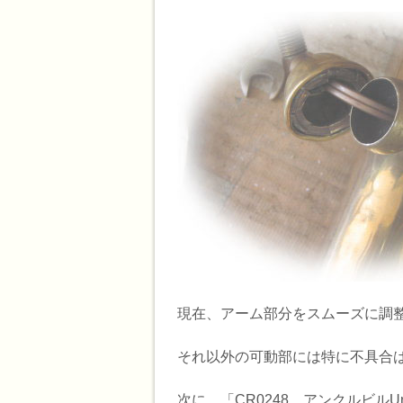
現在、アーム部分をスムーズに調
それ以外の可動部には特に不具合
次に、「CR0248 アンクルビルUn