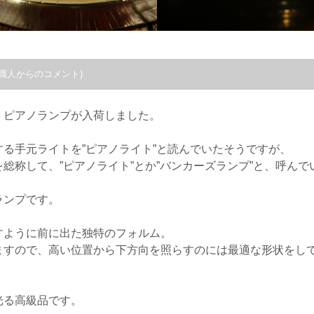
職人からのコメント)
・ピアノランプが入荷しました。
る手元ライトを”ピアノライト”と読んでいたそうですが、
総称して、”ピアノライト”とか”バンカーズランプ”と、呼んで
ランプです。
すように前に出た独特のフォルム。
ますので、高い位置から下方向を照らすのには最適な形状をし
光る高級品です。