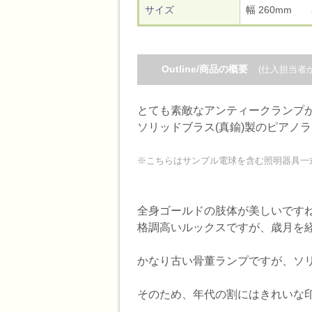
サイズ
幅 260mm
Outline/商品の概要
(仕入担当者
とても素敵なアンティークランプ
ソリッドブラス(真鍮)製のピアノ
※こちらはサンプル電球を含む照明器具一
全身ゴールドの肢体が美しいです
格調高いルックスですが、歳月を
かなり古い骨董ランプですが、ソ
そのため、年代の割にはきれいな