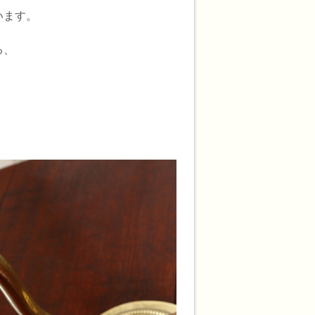
います。
る、