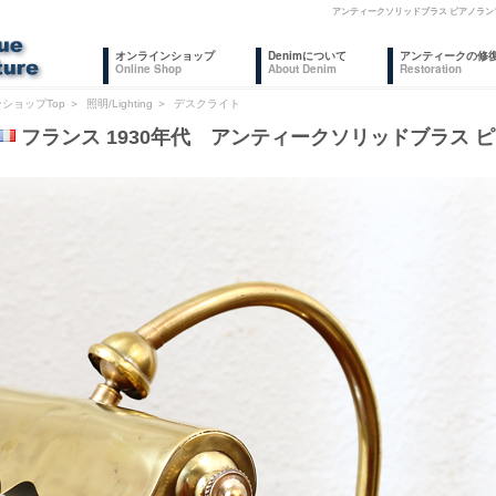
アンティークソリッドブラス ピアノラン
オンラインショップ
Denimについて
アンティークの修
Online Shop
About Denim
Restoration
ショップTop
＞
照明/Lighting
＞
デスクライト
フランス 1930年代 アンティークソリッドブラス 