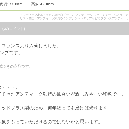
 奥行 370mm 高さ 420mm
アンティーク家具・照明の専門店「デニム アンティーク ファニチャー」へようこ
リス（英国）アンティーク家具やランプ、シャンデリアなどのフランスアンティー
からのコメント)
がフランスより入荷しました。
ランプです。
式つきの商品です。
ね・・・。
経てきたアンティーク独特の風合いが親しみやすい印象です。
リッドブラス製のため、何年経っても磨けば光ります。
印象をもっていただけるのではないかと思います。