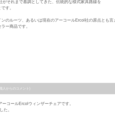
ol社がそれまで基調としてきた、伝統的な様式家具路線を
とです。
ンのルーツ、あるいは現在のアーコールErcol社の原点とも
セラー商品です。
職人からのコメント)
アーコールErcolウィンザーチェアです。
した。