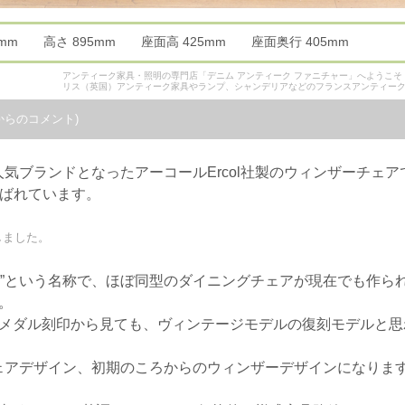
40mm 高さ 895mm 座面高 425mm 座面奥行 405mm
アンティーク家具・照明の専門店「デニム アンティーク ファニチャー」へようこ
リス（英国）アンティーク家具やランプ、シャンデリアなどのフランスアンティー
からのコメント)
気ブランドとなったアーコールErcol社製のウィンザーチェア
呼ばれています。
しました。
 Chair”という名称で、ほぼ同型のダイニングチェアが現在でも
。
のメダル刻印から見ても、ヴィンテージモデルの復刻モデルと思
ェアデザイン、初期のころからのウィンザーデザインになりま