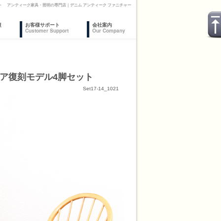
ット アンティーク家具・照明の専門店｜デニム アンティーク ファニチャー
復
お客様サポート
会社案内
Customer Support
Our Company
チェア復刻モデル4脚セット
Set17-14_1021