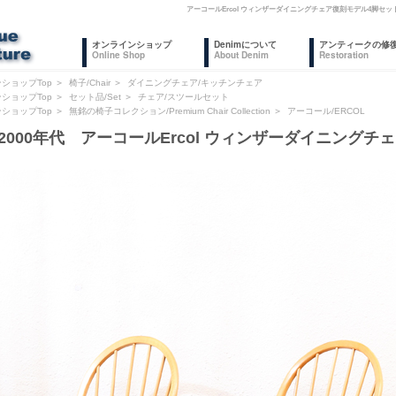
アーコールErcol ウィンザーダイニングチェア復刻モデル4脚セ
オンラインショップ
Denimについて
アンティークの修
Online Shop
About Denim
Restoration
ショップTop
＞
椅子/Chair
＞
ダイニングチェア/キッチンチェア
ショップTop
＞
セット品/Set
＞
チェア/スツールセット
ショップTop
＞
無銘の椅子コレクション/Premium Chair Collection
＞
アーコール/ERCOL
2000年代 アーコールErcol ウィンザーダイニング