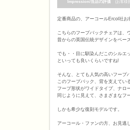
Impression/当店の評価
(お客様
定番商品の、アーコールErcol社
こちらのフープバックチェアは、ウ
昔からの英国伝統デザインをベー
でも・・目に馴染んだこのシルエ
といっても良いくらいですね!
そんな、とても人気の高いフープ
このフープバック、背を支えている
フープ形状がワイドタイプ、ナロ
同じように見えて、さまざまなフ
しかも希少な復刻モデルです。
アーコール・ファンの方、お見逃し