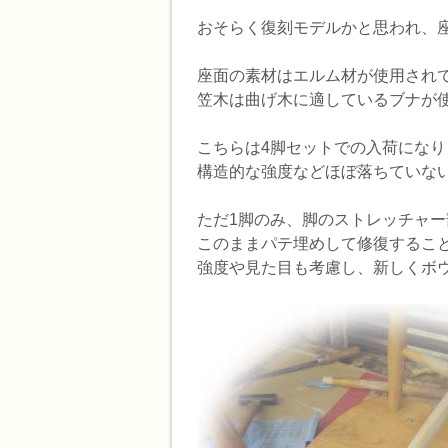
おそらく復刻モデルかと思われ、
座面の素材はエルム材が使用され
笠木は曲げ木に適しているブナが
こちらは4脚セットでの入荷にな
構造的な強度などほぼ落ちていな
ただ1脚のみ、脚のストレッチャ
このままパテ埋めして修復するこ
強度や見た目も考慮し、新しくボ