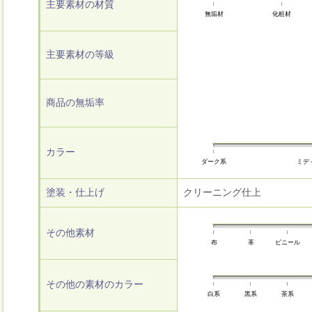
主要素材の材質
無垢材
化粧材
主要素材の等級
商品の無垢率
カラー
ダーク系
ミデ
塗装・仕上げ
クリーニング仕上
その他素材
布
革
ビニール
その他の素材のカラー
白系
黒系
茶系