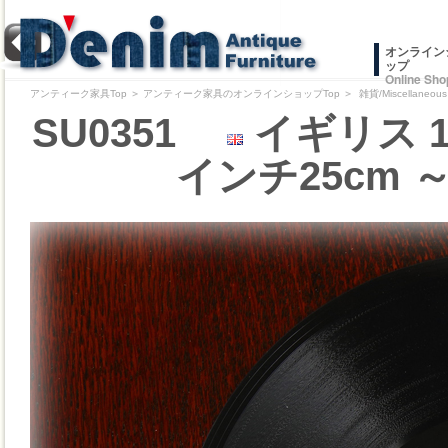
オンライン
ップ
Online Sho
アンティーク家具Top
＞
アンティーク家具のオンラインショップTop
＞
雑貨/Miscellaneous
SU0351
イギリス 1
インチ25cm ～