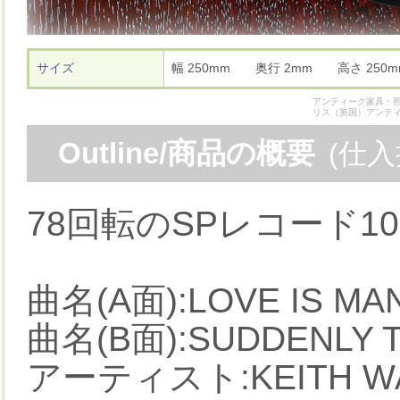
サイズ
幅 250mm 奥行 2mm 高さ 25
アンティーク家具・照
リス（英国）アンテ
Outline/商品の概要
(仕
78回転のSPレコード1
曲名(A面):LOVE IS MA
曲名(B面):SUDDENLY T
アーティスト:KEITH W