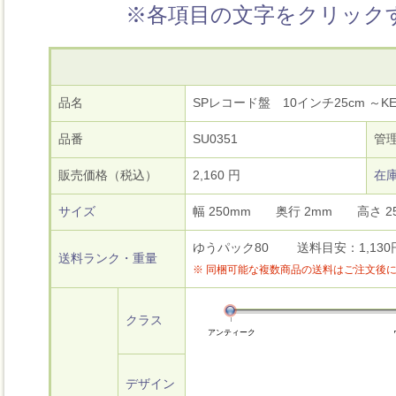
※各項目の文字をクリック
品名
SPレコード盤 10インチ25cm ～KEI
品番
SU0351
管
販売価格（税込）
2,160 円
在
サイズ
幅 250mm 奥行 2mm 高さ
ゆうパック80 送料目安：1,130円～
送料ランク・重量
※ 同梱可能な複数商品の送料はご注文後
クラス
アンティーク
デザイン