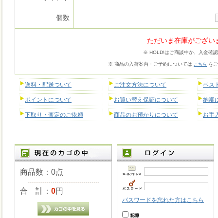
個数
ただいま在庫がござい
※ HOLD!はご商談中か、入金確
※ 商品の入荷案内・ご予約については
をご
こちら
送料・配送ついて
ご注文方法について
ベス
ポイントについて
お買い替え保証について
納期
下取り・査定のご依頼
商品のお預かりについて
お手
商品数：0点
合 計：
0
円
パスワードを忘れた方はこちら